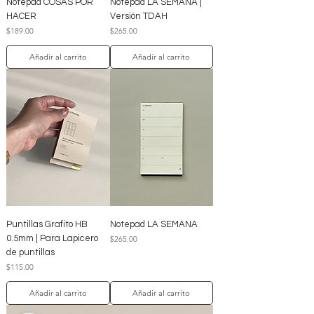
Notepad COSAS POR
Notepad LA SEMANA |
HACER
Versión TDAH
Precio
Precio
$189.00
$265.00
Añadir al carrito
Añadir al carrito
Puntillas Grafito HB
Notepad LA SEMANA
0.5mm | Para Lapicero
Precio
$265.00
de puntillas
Precio
$115.00
Añadir al carrito
Añadir al carrito