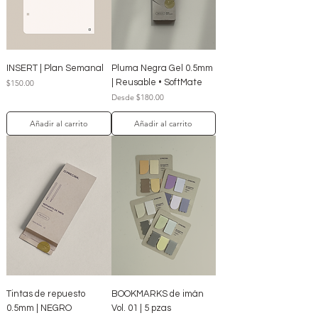
INSERT | Plan Semanal
Pluma Negra Gel 0.5mm
Precio
| Reusable • SoftMate
$150.00
Precio de oferta
Desde
$180.00
Añadir al carrito
Añadir al carrito
Tintas de repuesto
BOOKMARKS de imán
0.5mm | NEGRO
Vol. 01 | 5 pzas