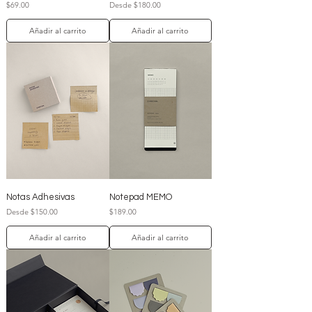
Precio
Precio de oferta
$69.00
Desde
$180.00
Añadir al carrito
Añadir al carrito
Notas Adhesivas
Notepad MEMO
Precio de oferta
Precio
Desde
$150.00
$189.00
Añadir al carrito
Añadir al carrito