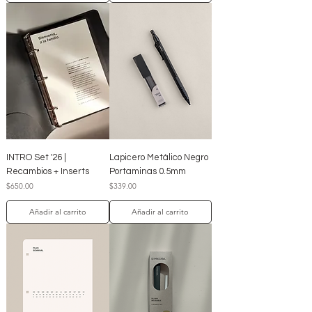
INTRO Set '26 |
Lapicero Metálico Negro
Recambios + Inserts
Portaminas 0.5mm
Precio
Precio
$650.00
$339.00
Añadir al carrito
Añadir al carrito