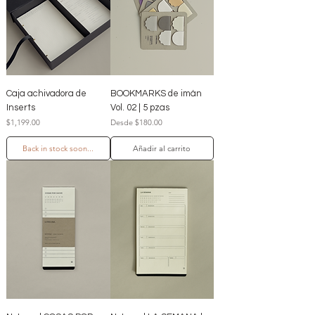
Caja achivadora de
BOOKMARKS de imán
Inserts
Vol. 02 | 5 pzas
Precio
Precio de oferta
$1,199.00
Desde
$180.00
Back in stock soon...
Añadir al carrito