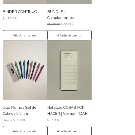
BINDER CONTINUO
BUNDLE ·
Precio
Complementos
$3,390.00
Precio
Precio de oferta
$999.00
$1,162.00
Añadir al carrito
Añadir al carrito
Duo Plumas Gel de
Notepad COSAS POR
Colores 0.5mm
HACER | Versión TDAH
Precio de oferta
Precio
Desde
$180.00
$199.00
Añadir al carrito
Añadir al carrito