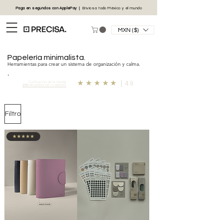
Paga en segundos con
ApplePay
|
Envíos
a todo México y el mundo
MXN ($)
Papelería minimalista.
Herramientas para crear un sistema de organización y calma.
Calificación de la tienda
★★★★★
|
4.9
295
RESEÑAS DE CLIENTES
Filtro
★★★★★