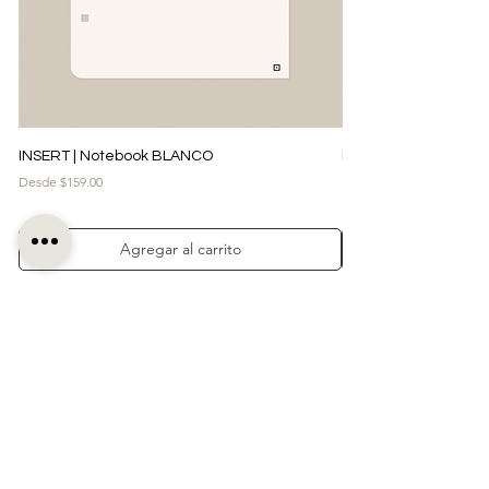
INSERT | Notebook BLANCO
INSERT | Notebook 
Precio de oferta
Precio de oferta
Desde
$159.00
Desde
Agregar al carrito
← REGRESAR A TIENDA
VER MI CARRITO →