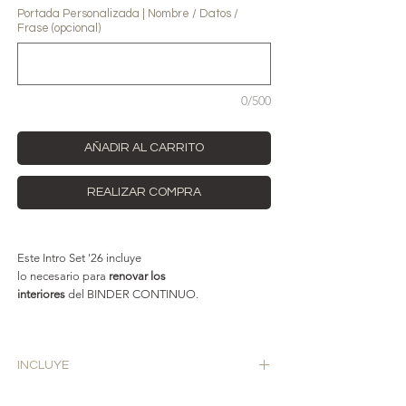
Portada Personalizada | Nombre / Datos /
Frase (opcional)
0/500
AÑADIR AL CARRITO
REALIZAR COMPRA
Este Intro Set '26 incluye
lo necesario para
renovar los
interiores
del BINDER CONTINUO.
INCLUYE
↘︎
Portada Personalizada