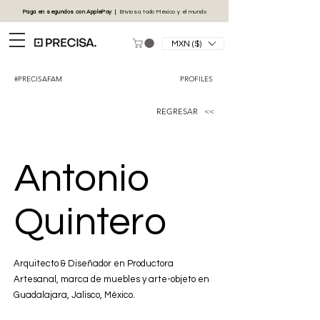
Paga en segundos con
ApplePay
|
Envíos
a todo México y el mundo
MXN ($)
#PRECISAFAM
PROFILES
REGRESAR <<
Antonio
Quintero
Arquitecto & Diseñador en Productora
Artesanal, marca de muebles y arte-objeto en
Guadalajara, Jalisco, México.