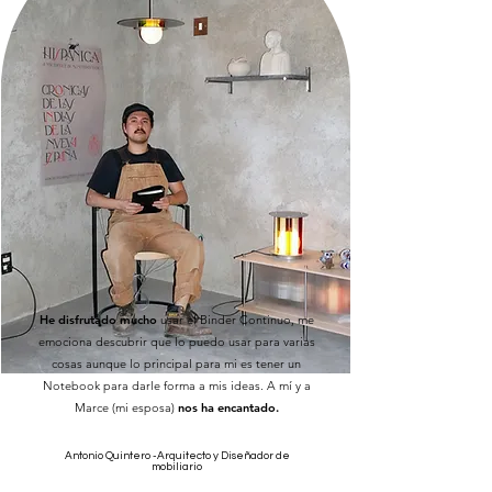
He disfrutado mucho
usar el Binder Continuo, me
emociona descubrir que lo puedo usar para varias
cosas aunque lo principal para mi es tener un
Notebook para darle forma a mis ideas. A mí y a
Marce (mi esposa)
nos ha encantado.
Antonio Quintero -Arquitecto y Diseñador de
mobiliario