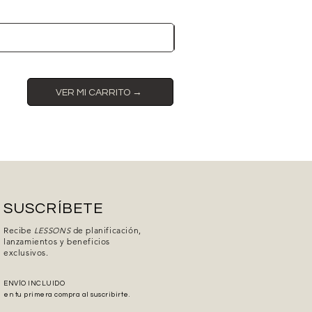
Precio de oferta
Desde
$159.00
VER MI CARRITO →
SUSCRÍBETE
Recibe
de planificación,
LESSONS
lanzamientos y beneficios
exclusivos.
ENVÍO INCLUIDO
en tu primera compra al suscribirte.