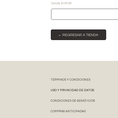
Precio de oferta
Desde
$159.00
← REGRESAR A TIENDA
TÉRMINOS Y CONDICIONES
USO Y PRIVACIDAD DE DATOS
CONDICIONES DE BENEFICIOS
COMPRAS ANTICIPADAS