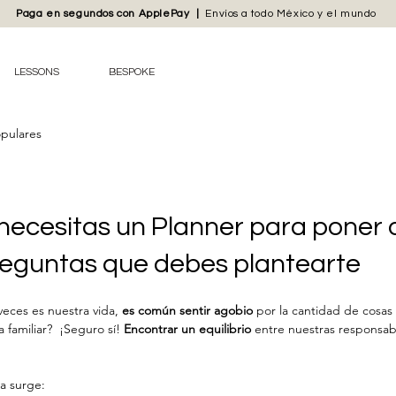
Paga en segundos con
ApplePay
|
Envíos
a todo México y el mundo
LESSONS
BESPOKE
pulares
necesitas un Planner para poner 
preguntas que debes plantearte
eces es nuestra vida, 
es común sentir agobio
 por la cantidad de cosa
 familiar?  ¡Seguro sí! 
Encontrar un equilibrio
 entre nuestras responsabi
a surge: