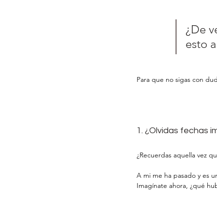
¿De v
esto a
Para que no sigas con dud
1. ¿Olvidas fechas 
¿Recuerdas aquella vez que
A mi me ha pasado y es u
Imagínate ahora, ¿qué hub