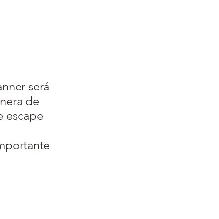
anner será 
nera de 
e escape 
 
portante 