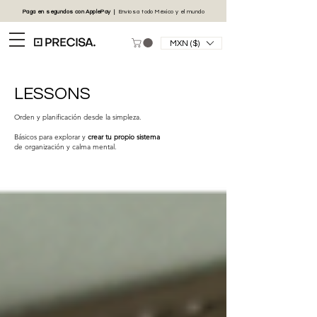
Paga en segundos con
ApplePay
|
Envíos
a todo México y el mundo
MXN ($)
LESSONS
Orden y planificación desde la simpleza.
Básicos para explorar y
crear tu propio sistema
de organización y calma mental.