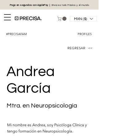
Paga en segundos con
ApplePay
|
Envíos
a todo México y el mundo
MXN ($)
#PRECISAFAM
PROFILES
REGRESAR <<
Andrea
García
Mtra. en Neuropsicología
Mi nombre es Andrea, soy Psicóloga Clínica y
tengo formación en Neuropsicología.