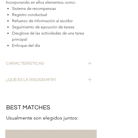
Incorporando en ellos elementos como:
Sistema de recompensas
Registro conductual
Refuerzo de información al escribir
Seguimiento de ejecución de tareas
Desglose de las actividades de una tarea
principal
Enfoque del día
CARACTERÍSTICAS
✓ Hecho a mano
¿QUÉ ES LA RISOGRAFÍA?
✓ Impresos en Risografía
✓ Impresión frente y vuelta
Se trata de un
sistema de impresión
que parece
✓ Papel Certificación FSC®
fruto de la unión entre la serigrafía y las fotocopias.
· Papel cultural 90grs beige
BEST MATCHES
La risografía tiene varios aspectos que la hacen
· 22 cm x 14 cm
única: su
respeto por el medio ambiente
en el
· 55 hojas
Usualmente son elegidos juntos:
proceso de impresión y el otro, un acabado único
· Encuadernación de pegamento en frío
en cada pieza impresa.
· Reciclable
El carácter único lo adquiere gracias a su sistema de