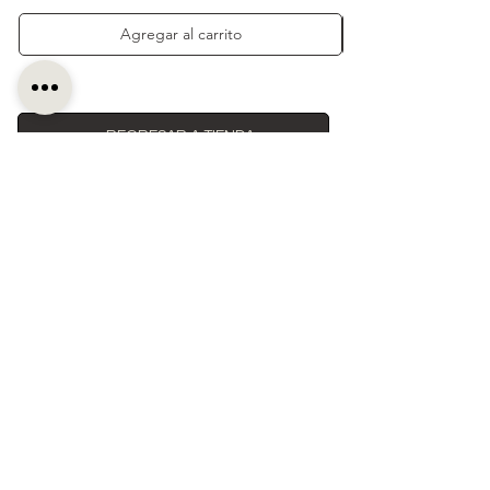
Agregar al carrito
← REGRESAR A TIENDA
VER MI CARRITO →
SUSCRÍBETE
Recibe
de planificación,
LESSONS
lanzamientos y beneficios exclusivos.
ENVÍO INCLUIDO
en tu primera compra al suscribirte.