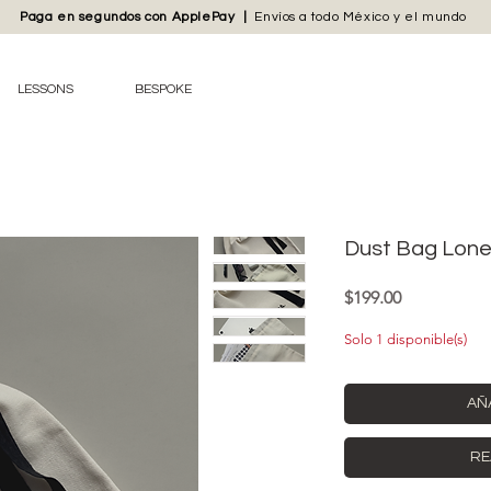
Paga en segundos con
ApplePay
|
Envíos
a todo México y el mundo
LESSONS
BESPOKE
Dust Bag Lone
Precio
$199.00
Solo 1 disponible(s)
AÑ
RE