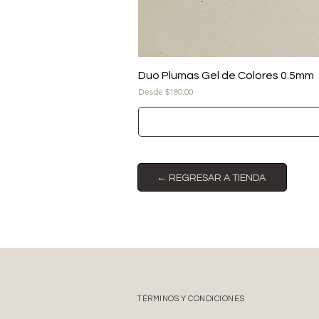
Duo Plumas Gel de Colores 0.5mm
Precio de oferta
Desde
$180.00
← REGRESAR A TIENDA
TÉRMINOS Y CONDICIONES