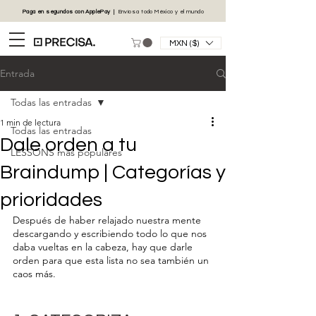
Paga en segundos con
ApplePay
|
Envíos
a todo México y el mundo
MXN ($)
Entrada
Todas las entradas
1 min de lectura
Todas las entradas
Dale orden a tu
LESSONS más populares
Braindump | Categorías y
prioridades
Después de haber relajado nuestra mente 
descargando y escribiendo todo lo que nos 
daba vueltas en la cabeza, hay que darle 
orden para que esta lista no sea también un 
caos más.