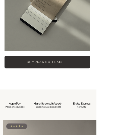
COMPRAR NOTEPADS
ApplePay
Garantía de satisfacción
Envíos Express
Paga en segundos
Expectativas cumplidas
Por DHL
★★★★★