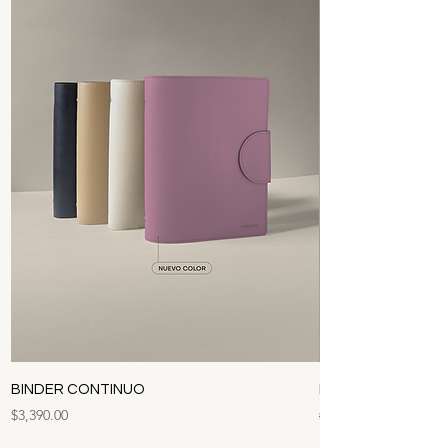
BINDER CONTINUO
BUNDLE · Comple
Precio
Precio
$3,390.00
$1,162.00