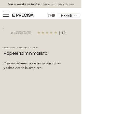
Paga en segundos con
ApplePay
|
Envíos
a todo México y el mundo
MXN ($)
Calificación de la tienda
★★★★★
|
4.9
295
RESEÑAS DE CLIENTES
DISEÑO ÉTICO | ATEMPORAL | REUSABLE
Papelería minimalista.
Crea un sistema de organización, orden
y calma desde la simpleza.