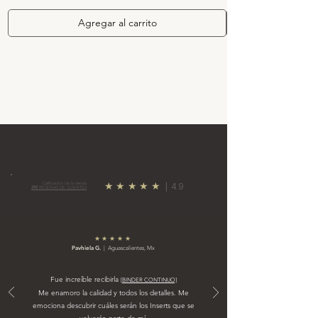
Agregar al carrito
Calificación de la tienda
★★★★★
|
4.9
295
RESEÑAS DE CLIENTES
★★★★★
Pavhiela G.
| Aguascalientes, Mx
Fue
increíble
recibirla
[BINDER CONTINUO]
Me enamoro la calidad y todos los detalles. Me
emociona descubrir cuáles serán los Inserts que se